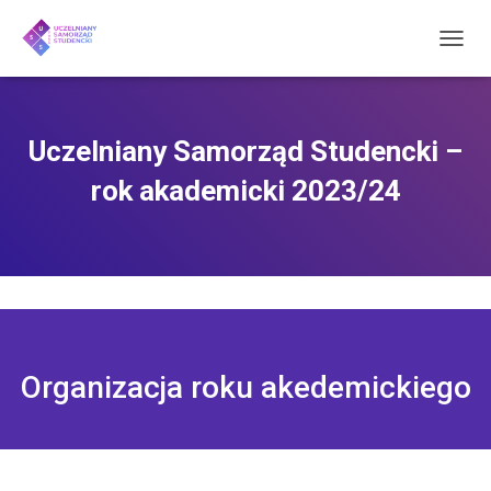
P
R
Z
E
Ł
Uczelniany Samorząd Studencki –
Ą
C
rok akademicki 2023/24
Z
N
A
W
I
G
A
C
J
Organizacja roku akedemickiego
Ę